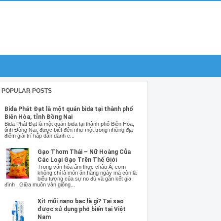
POPULAR POSTS
Bida Phát Đạt là một quán bida tại thành phố
Biên Hòa, tỉnh Đồng Nai
Bida Phát Đạt là một quán bida tại thành phố Biên Hòa,
tỉnh Đồng Nai, được biết đến như một trong những địa
điểm giải trí hấp dẫn dành c...
Gạo Thơm Thái – Nữ Hoàng Của
Các Loại Gạo Trên Thế Giới
Trong văn hóa ẩm thực châu Á, cơm
không chỉ là món ăn hằng ngày mà còn là
biểu tượng của sự no đủ và gắn kết gia
đình . Giữa muôn vàn giống...
Xịt mũi nano bạc là gì? Tại sao
được sử dụng phổ biến tại Việt
Nam