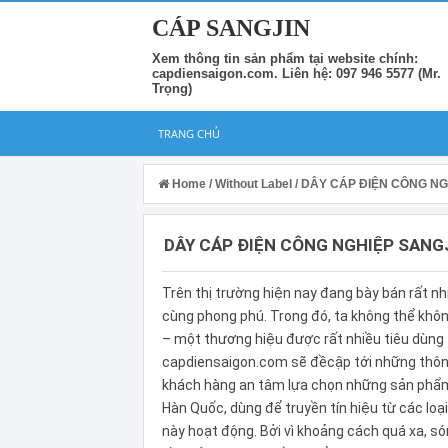
CÁP SANGJIN
Xem thông tin sản phẩm tại website chính:
capdiensaigon.com. Liên hệ: 097 946 5577 (Mr.
Trọng)
TRANG CHỦ
Home
/
Without Label
/
DÂY CÁP ĐIỆN CÔNG NG
DÂY CÁP ĐIỆN CÔNG NGHIỆP SANG
Trên thị trường hiện nay đang bày bán rất n
cùng phong phú. Trong đó, ta không thể khô
– một thương hiệu được rất nhiều tiêu dùng t
capdiensaigon.com sẽ đềcập tới những thông 
khách hàng an tâm lựa chọn những sản phẩm 
Hàn Quốc, dùng để truyền tín hiệu từ các loạ
này hoạt động. Bởi vì khoảng cách quá xa, só