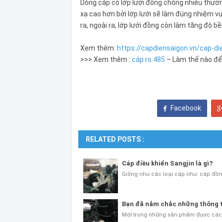
Dòng cáp có lớp lưới đồng chống nhiễu thườ
xạ cao hơn bởi lớp lưới sẽ làm đúng nhiệm v
ra, ngoài ra, lớp lưới đồng còn làm tăng độ bề
Xem thêm:
https://capdiensaigon.vn/cap-di
>>> Xem thêm :
cáp rs 485
– Làm thế nào để
Facebook
RELATED POSTS :
Cáp điều khiển Sangjin là gì?
Giống như các loại cáp như: cáp đồn
Bạn đã nắm chắc những thông t
Một trong những sản phẩm được các t