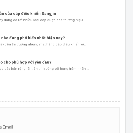
ản của cáp điều khiển Sangjin
nay đang có rất nhiều loại cáp được các thương hiệu l…
 nào đang phổ biến nhất hiện nay?
thấy trên thị trường những mặt hàng cáp điều khiển vớ…
o cho phù hợp với yêu cầu?
 bày bán rộng rãi trên thị trường với hàng trăm nhãn …
a Email