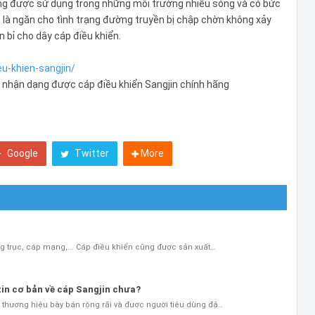
ng được sử dụng trong những môi trường nhiều sóng và có bức
ụ là ngăn cho tình trạng đường truyền bị chập chờn không xảy
n bỉ cho dây cáp điều khiển.
eu-khien-sangjin/
 nhận dạng được cáp điều khiển Sangjin chính hãng
Google
Twitter
More
g trục, cáp mạng,... Cáp điều khiển cũng được sản xuất…
in cơ bản về cáp Sangjin chưa?
hương hiệu bày bán rộng rãi và được người tiêu dùng đặ…