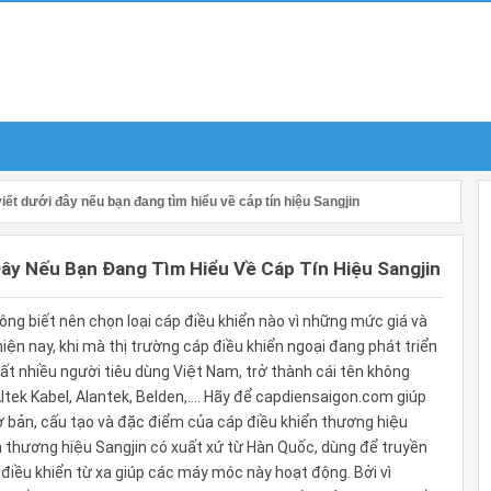
iết dưới đây nếu bạn đang tìm hiểu về cáp tín hiệu Sangjin
Đây Nếu Bạn Đang Tìm Hiểu Về Cáp Tín Hiệu Sangjin
ng biết nên chọn loại cáp điều khiển nào vì những mức giá và
ện nay, khi mà thị trường cáp điều khiển ngoại đang phát triển
ất nhiều người tiêu dùng Việt Nam, trở thành cái tên không
ltek Kabel, Alantek, Belden,…. Hãy để capdiensaigon.com giúp
cơ bản, cấu tạo và đặc điểm của cáp điều khiển thương hiệu
ển thương hiệu Sangjin có xuất xứ từ Hàn Quốc, dùng để truyền
ị điều khiển từ xa giúp các máy móc này hoạt động. Bởi vì