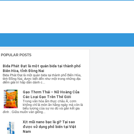
POPULAR POSTS
Bida Phát Đạt là một quán bida tại thành phố
Biên Hòa, tỉnh Đồng Nai
Bida Phát Đạt là một quán bida tại thành phố Biên Hòa,
tỉnh Đồng Nai, được biết đến như một trong những địa
điểm giải trí hấp dẫn dành c...
Gạo Thơm Thái – Nữ Hoàng Của
Các Loại Gạo Trên Thế Giới
Trong văn hóa ẩm thực châu Á, cơm
không chỉ là món ăn hằng ngày mà còn là
biểu tượng của sự no đủ và gắn kết gia
đình . Giữa muôn vàn giống...
Xịt mũi nano bạc là gì? Tại sao
được sử dụng phổ biến tại Việt
Nam