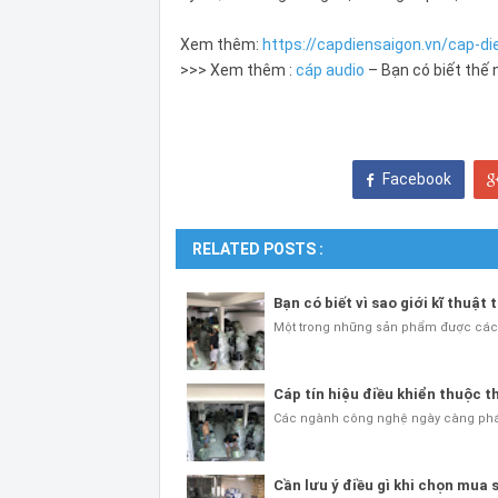
Xem thêm:
https://capdiensaigon.vn/cap-di
>>> Xem thêm :
cáp audio
– Bạn có biết thế 
Facebook
RELATED POSTS :
Bạn có biết vì sao giới kĩ thuật
Một trong những sản phẩm được các t
Cáp tín hiệu điều khiển thuộc 
Các ngành công nghệ ngày càng phát t
Cần lưu ý điều gì khi chọn mua