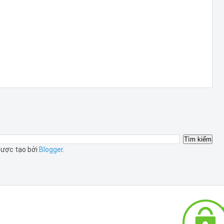
ược tạo bởi
Blogger
.