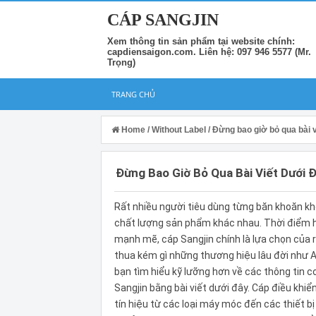
CÁP SANGJIN
Xem thông tin sản phẩm tại website chính:
capdiensaigon.com. Liên hệ: 097 946 5577 (Mr.
Trọng)
TRANG CHỦ
Home
/
Without Label
/
Đừng bao giờ bỏ qua bài v
Đừng Bao Giờ Bỏ Qua Bài Viết Dưới 
Rất nhiều người tiêu dùng từng băn khoăn khô
chất lượng sản phẩm khác nhau. Thời điểm hi
mạnh mẽ, cáp Sangjin chính là lựa chọn của r
thua kém gì những thương hiệu lâu đời như A
bạn tìm hiểu kỹ lưỡng hơn về các thông tin 
Sangjin bằng bài viết dưới đây. Cáp điều khi
tín hiệu từ các loại máy móc đến các thiết b