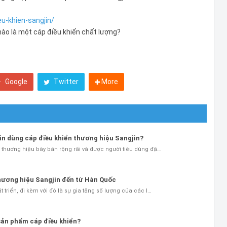
eu-khien-sangjin/
nào là một cáp điều khiển chất lượng?
Google
Twitter
More
 tin dùng cáp điều khiển thương hiệu Sangjin?
hương hiệu bày bán rộng rãi và được người tiêu dùng đặ…
thương hiệu Sangjin đến từ Hàn Quốc
riển, đi kèm với đó là sự gia tăng số lượng của các l…
 sản phẩm cáp điều khiển?