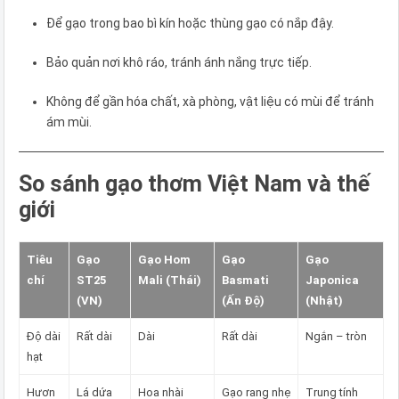
Để gạo trong bao bì kín hoặc thùng gạo có nắp đậy.
Bảo quản nơi khô ráo, tránh ánh nắng trực tiếp.
Không để gần hóa chất, xà phòng, vật liệu có mùi để tránh
ám mùi.
So sánh gạo thơm Việt Nam và thế
giới
Tiêu
Gạo
Gạo Hom
Gạo
Gạo
chí
ST25
Mali (Thái)
Basmati
Japonica
(VN)
(Ấn Độ)
(Nhật)
Độ dài
Rất dài
Dài
Rất dài
Ngắn – tròn
hạt
Hươn
Lá dứa
Hoa nhài
Gạo rang nhẹ
Trung tính