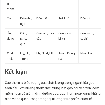
g
thơm
Cơm
Dẻo nhẹ,
Dẻo mềm
Tơi, khô
Dẻo, dính
ngọt
Ứng
Cơm,
Gia đình, cao
Cơm cà ri,
Cơm nắm,
dụng
rang,
cấp
biryani
sushi
quà
Xuất
Mỹ, EU,
Mỹ, Nhật, EU
Trung Đông,
Nhật, Hàn
khẩu
Trung
EU
Kết luận
Gạo thơm là biểu tượng của chất lượng trong ngành lúa gạo
toàn cầu. Với hương thơm đặc trưng, hạt gạo nguyên vẹn, cơm
mềm ngon và giá trị dinh dưỡng cao, gạo thơm ngày càng khẳng
định vị thế quan trọng trong thị trường thực phẩm quốc tế.