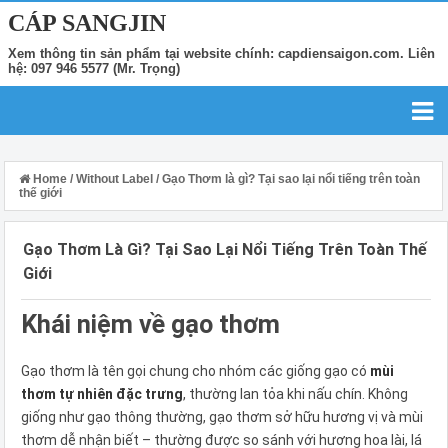
CÁP SANGJIN
Xem thông tin sản phẩm tại website chính: capdiensaigon.com. Liên
hệ: 097 946 5577 (Mr. Trọng)
Home
/
Without Label
/
Gạo Thơm là gì? Tại sao lại nổi tiếng trên toàn
thế giới
Gạo Thơm Là Gì? Tại Sao Lại Nổi Tiếng Trên Toàn Thế
Giới
Khái niệm về gạo thơm
Gạo thơm là tên gọi chung cho nhóm các giống gạo có
mùi
thơm tự nhiên đặc trưng
, thường lan tỏa khi nấu chín. Không
giống như gạo thông thường, gạo thơm sở hữu hương vị và mùi
thơm dễ nhận biết – thường được so sánh với hương hoa lài, lá